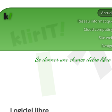
Jump to navigation
Accuei
Réseau informatiqu
Cloud computin
Site we
Desig
Se donner une chance d'être libre
Logiciel libre